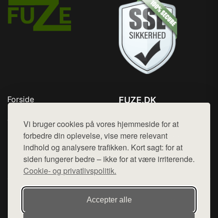
Forside
FUZE.DK
Produkter
Tlf. 78768672
Top Rabatter
Vi bruger cookies på vores hjemmeside for at
Mail:
hej@want.dk
Kontakt
forbedre din oplevelse, vise mere relevant
indhold og analysere trafikken. Kort sagt: for at
Cookie- og privatlivspolitik
siden fungerer bedre – ikke for at være irriterende.
Cookie- og privatlivspolitik.
Denne side er en del af want.dk, der udgiver en række
Accepter alle
hjemmesider med præsentation af forskellige produkter fra