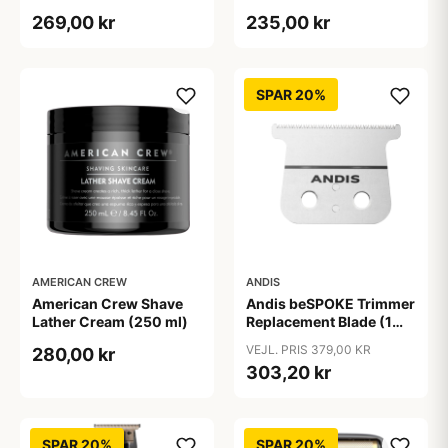
ml)
269,00 kr
235,00 kr
SPAR 20%
AMERICAN CREW
ANDIS
American Crew Shave
Andis beSPOKE Trimmer
Lather Cream (250 ml)
Replacement Blade (1
stk)
VEJL. PRIS 379,00 KR
280,00 kr
303,20 kr
SPAR 20%
SPAR 20%