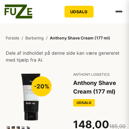
UDSALG
Forside
/
Barbering
/
Anthony Shave Cream (177 ml)
Dele af indholdet på denne side kan være genereret
med hjælp fra AI.
ANTHONY LOGISTICS
Anthony Shave
-20%
Cream (177 ml)
UDSALG
148,00
185,00