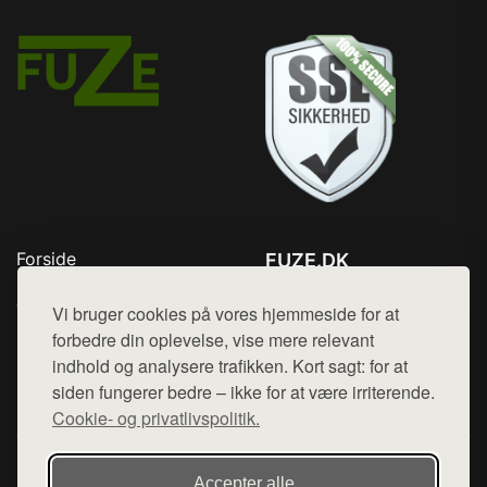
Forside
FUZE.DK
Produkter
Tlf. 78768672
Top Rabatter
Vi bruger cookies på vores hjemmeside for at
Mail:
hej@want.dk
Kontakt
forbedre din oplevelse, vise mere relevant
indhold og analysere trafikken. Kort sagt: for at
Cookie- og privatlivspolitik
siden fungerer bedre – ikke for at være irriterende.
Cookie- og privatlivspolitik.
Denne side er en del af want.dk, der udgiver en række
Accepter alle