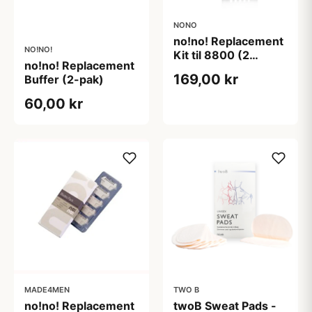
NONO
no!no! Replacement
NO!NO!
Kit til 8800 (2
no!no! Replacement
Smalle Tips og 1
169,00 kr
Buffer (2-pak)
Buffer)
60,00 kr
MADE4MEN
TWO B
no!no! Replacement
twoB Sweat Pads -