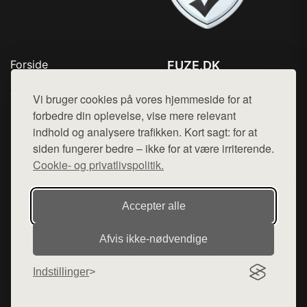
Forside
FUZE.DK
Produkter
Tlf. 78768672
Top Rabatter
Vi bruger cookies på vores hjemmeside for at
Mail:
hej@want.dk
Kontakt
forbedre din oplevelse, vise mere relevant
indhold og analysere trafikken. Kort sagt: for at
Cookie- og privatlivspolitik
siden fungerer bedre – ikke for at være irriterende.
Cookie- og privatlivspolitik.
Denne side er en del af want.dk, der udgiver en række
Accepter alle
hjemmesider med præsentation af forskellige produkter fra
diverse webshops. Der sælges ikke varer fra denne side - vi
Afvis ikke‑nødvendige
henviser til de shops, som sælger varen. Vi har heller ikke
varerne på lager.
Indstillinger
© 2026 fuze.dk. Alle rettigheder forbeholdes.