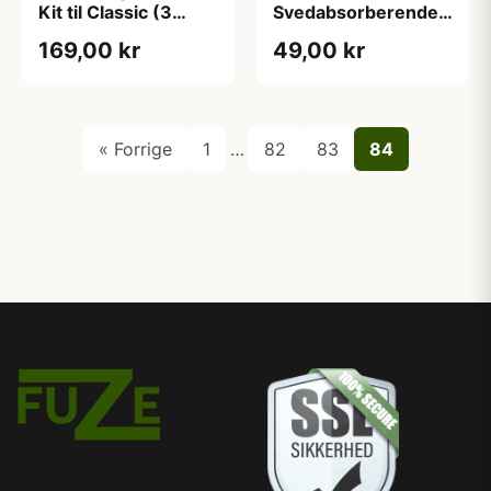
Kit til Classic (3
Svedabsorberende
Brede Tips og 2
Indlæg (16 stk)
169,00 kr
49,00 kr
Smalle Tips)
« Forrige
1
…
82
83
84