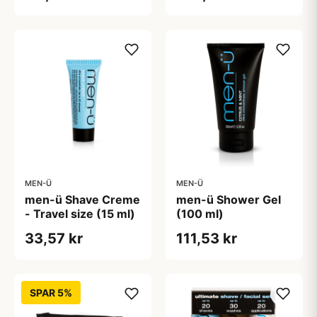
MEN-Ü
MEN-Ü
men-ü Shave Creme
men-ü Shower Gel
- Travel size (15 ml)
(100 ml)
33,57 kr
111,53 kr
SPAR 5%