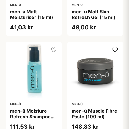
MEN-Ü
MEN-Ü
men-ü Matt
men-ü Matt Skin
Moisturiser (15 ml)
Refresh Gel (15 ml)
41,03 kr
49,00 kr
MEN-Ü
MEN-Ü
men-ü Moisture
men-ü Muscle Fibre
Refresh Shampoo
Paste (100 ml)
(100 ml)
111,53 kr
148,83 kr