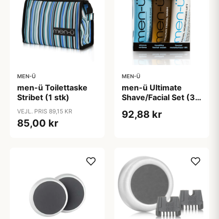
MEN-Ü
MEN-Ü
men-ü Toilettaske
men-ü Ultimate
Stribet (1 stk)
Shave/Facial Set (3 x
15 ml)
VEJL. PRIS 89,15 KR
92,88 kr
85,00 kr