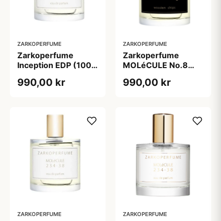
ZARKOPERFUME
ZARKOPERFUME
Zarkoperfume
Zarkoperfume
Inception EDP (100
MOLéCULE No.8
ml)
Wooden Chips EDP
990,00 kr
990,00 kr
(100 ml)
ZARKOPERFUME
ZARKOPERFUME