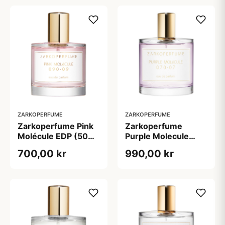
ZARKOPERFUME
ZARKOPERFUME
Zarkoperfume Pink
Zarkoperfume
Molécule EDP (50
Purple Molecule
ml)
070â¢07 EDP (100
700,00 kr
990,00 kr
ml)