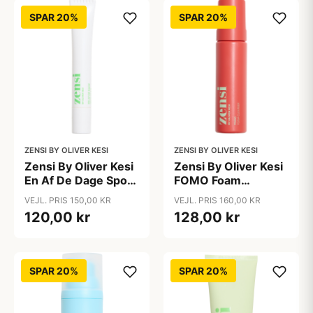
SPAR 20%
SPAR 20%
ZENSI BY OLIVER KESI
ZENSI BY OLIVER KESI
Zensi By Oliver Kesi
Zensi By Oliver Kesi
En Af De Dage Spot
FOMO Foam
Stick (15 ml)
Cleanser (200 ml)
VEJL. PRIS 150,00 KR
VEJL. PRIS 160,00 KR
120,00 kr
128,00 kr
SPAR 20%
SPAR 20%