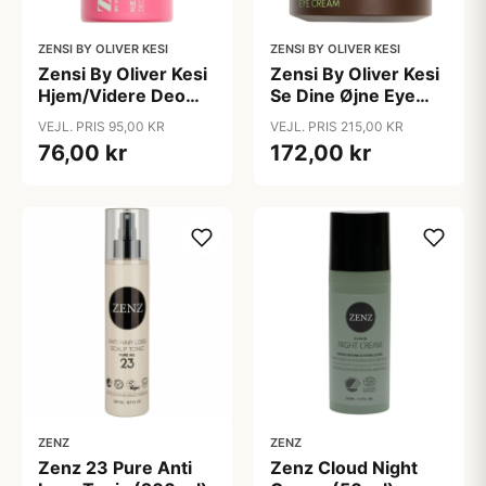
ZENSI BY OLIVER KESI
ZENSI BY OLIVER KESI
Zensi By Oliver Kesi
Zensi By Oliver Kesi
Hjem/Videre Deo
Se Dine Øjne Eye
Roll On (75 ml)
Cream (15 ml)
VEJL. PRIS 95,00 KR
VEJL. PRIS 215,00 KR
76,00 kr
172,00 kr
ZENZ
ZENZ
Zenz 23 Pure Anti
Zenz Cloud Night