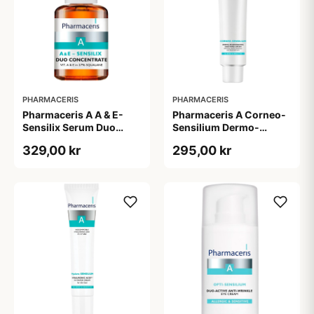
PHARMACERIS
PHARMACERIS
Pharmaceris A A & E-
Pharmaceris A Corneo-
Sensilix Serum Duo
Sensilium Dermo-
Concentrate (30 ml)
regenerating Soothing
329,00 kr
295,00 kr
Cream (75 ml)