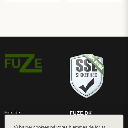
Gel (190 ml)
Forside
FUZE.DK
Produkter
Tlf. 78768672
Top Rabatter
Vi bruger cookies på vores hjemmeside for at