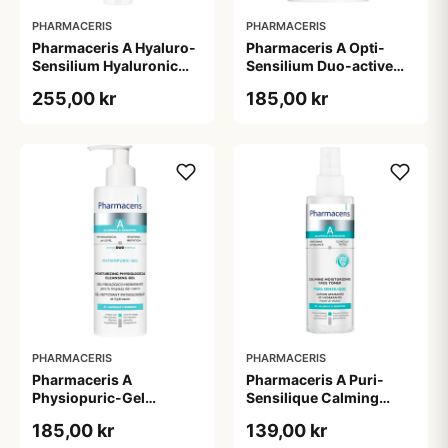
PHARMACERIS
PHARMACERIS
Pharmaceris A Hyaluro-
Pharmaceris A Opti-
Sensilium Hyaluronic
Sensilium Duo-active
Acid Face Creme (40 ml)
Anti-wrinkle Eye Cream
255,00 kr
185,00 kr
(15 ml)
PHARMACERIS
PHARMACERIS
Pharmaceris A
Pharmaceris A Puri-
Physiopuric-Gel
Sensilique Calming
Moisturizing
Moisturizing Face Toner
185,00 kr
139,00 kr
Physiological Cleansing
(200 ml)