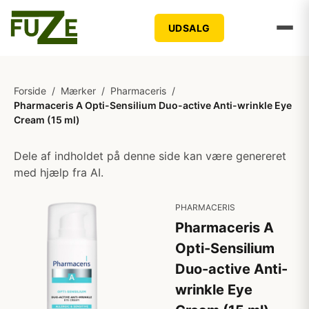
UDSALG
Forside
/
Mærker
/
Pharmaceris
/
Pharmaceris A Opti-Sensilium Duo-active Anti-wrinkle Eye
Cream (15 ml)
Dele af indholdet på denne side kan være genereret
med hjælp fra AI.
PHARMACERIS
Pharmaceris A
Opti-Sensilium
Duo-active Anti-
wrinkle Eye