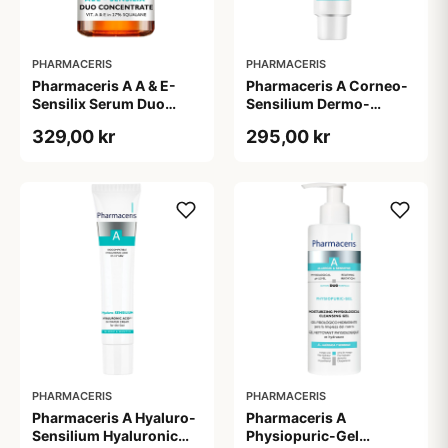
PHARMACERIS
PHARMACERIS
Pharmaceris A A & E-
Pharmaceris A Corneo-
Sensilix Serum Duo
Sensilium Dermo-
Concentrate (30 ml)
regenerating Soothing
329,00 kr
295,00 kr
Cream (75 ml)
PHARMACERIS
PHARMACERIS
Pharmaceris A Hyaluro-
Pharmaceris A
Sensilium Hyaluronic
Physiopuric-Gel