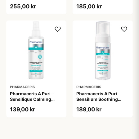
Acid Face Creme (40 ml)
Moisturizing
255,00 kr
185,00 kr
Physiological Cleansing
Gel (190 ml)
PHARMACERIS
PHARMACERIS
Pharmaceris A Puri-
Pharmaceris A Puri-
Sensilique Calming
Sensilium Soothing
Moisturizing Face Toner
Foam Face & Eye
139,00 kr
189,00 kr
(200 ml)
Cleansing (150 ml)