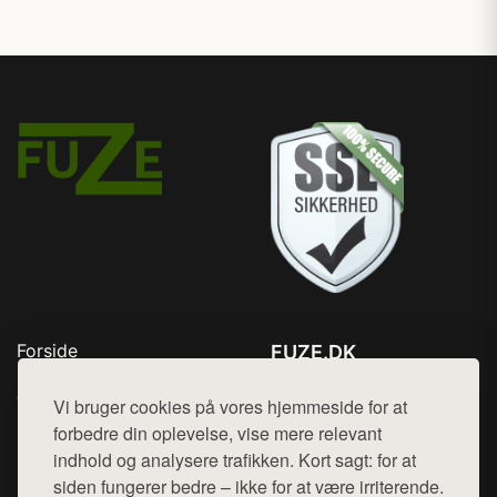
Forside
FUZE.DK
Produkter
Tlf. 78768672
Top Rabatter
Vi bruger cookies på vores hjemmeside for at
Mail:
hej@want.dk
Kontakt
forbedre din oplevelse, vise mere relevant
indhold og analysere trafikken. Kort sagt: for at
Cookie- og privatlivspolitik
siden fungerer bedre – ikke for at være irriterende.