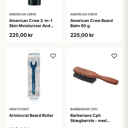
AMERICAN CREW
AMERICAN CREW
American Crew 2-in-1
American Crew Beard
Skin Moisturizer And
Balm 60 g.
Beard Conditioner (100
225,00 kr
225,00 kr
ml)
ARISTOCRAT
BARBERIANS CPH
Aristocrat Beard Roller
Barberians Cph
Skægbørste - med
håndtag