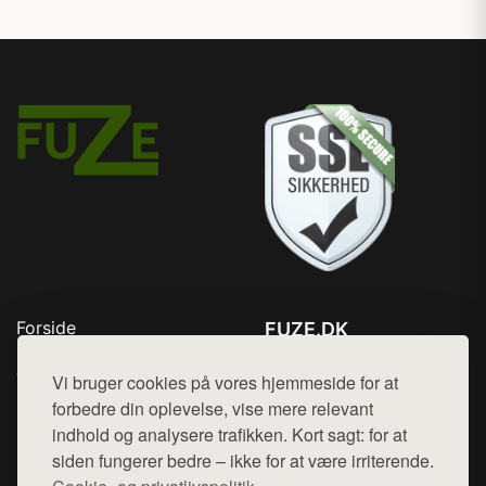
Forside
FUZE.DK
Produkter
Tlf. 78768672
Top Rabatter
Vi bruger cookies på vores hjemmeside for at
Mail:
hej@want.dk
Kontakt
forbedre din oplevelse, vise mere relevant
indhold og analysere trafikken. Kort sagt: for at
Cookie- og privatlivspolitik
siden fungerer bedre – ikke for at være irriterende.