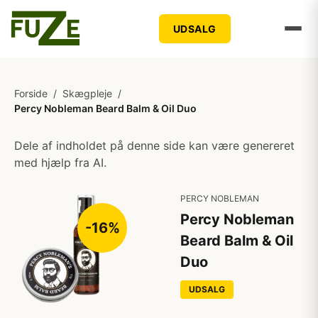
UDSALG
Forside
/
Skægpleje
/
Percy Nobleman Beard Balm & Oil Duo
Dele af indholdet på denne side kan være genereret
med hjælp fra AI.
PERCY NOBLEMAN
Percy Nobleman
-16%
Beard Balm & Oil
Duo
UDSALG