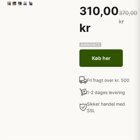
310,00
370,00
kr
kr
Køb her
Fri fragt over kr. 500
1-2 dages levering
Sikker handel med
SSL