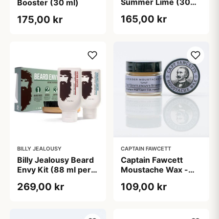
Summer Lime (30
Booster (30 ml)
ml)
165,00 kr
175,00 kr
BILLY JEALOUSY
CAPTAIN FAWCETT
Billy Jealousy Beard
Captain Fawcett
Envy Kit (88 ml per
Moustache Wax -
flaske)
Skæg Voks
269,00 kr
109,00 kr
(Lavendel, 15 ml)