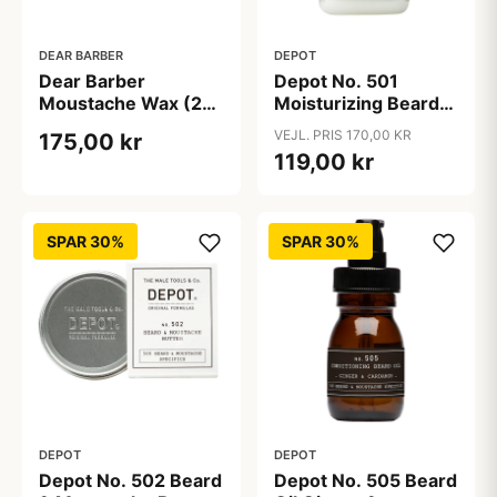
DEAR BARBER
DEPOT
Dear Barber
Depot No. 501
Moustache Wax (25
Moisturizing Beard
ml)
Shampoo (250 ml)
VEJL. PRIS 170,00 KR
175,00 kr
119,00 kr
SPAR 30%
SPAR 30%
DEPOT
DEPOT
Depot No. 502 Beard
Depot No. 505 Beard