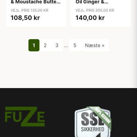
& Moustache Butter
Oil Ginger &
(30 ml)
Cardamom (30 ml)
VEJL. PRIS 155,00 KR
VEJL. PRIS 200,00 KR
108,50 kr
140,00 kr
1
2
3
…
5
Næste »