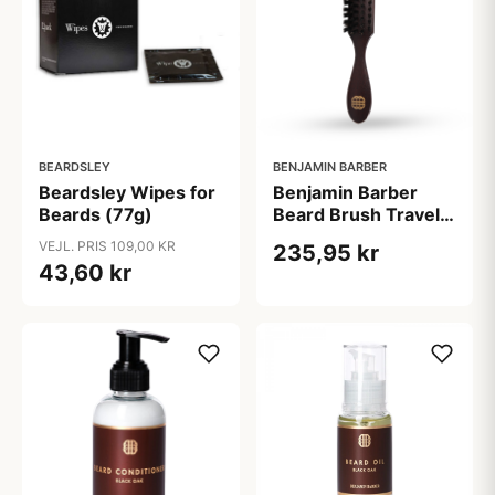
BEARDSLEY
BENJAMIN BARBER
Beardsley Wipes for
Benjamin Barber
Beards (77g)
Beard Brush Travel
Size
VEJL. PRIS 109,00 KR
235,95 kr
43,60 kr