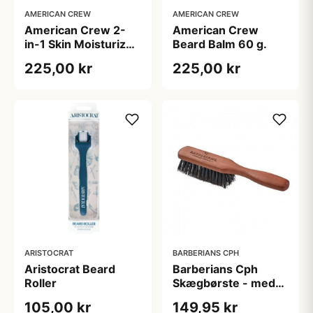
AMERICAN CREW
AMERICAN CREW
American Crew 2-
American Crew
in-1 Skin Moisturizer
Beard Balm 60 g.
And Beard
225,00 kr
225,00 kr
Conditioner (100 ml)
ARISTOCRAT
BARBERIANS CPH
Aristocrat Beard
Barberians Cph
Roller
Skægbørste - med
håndtag
105,00 kr
149,95 kr