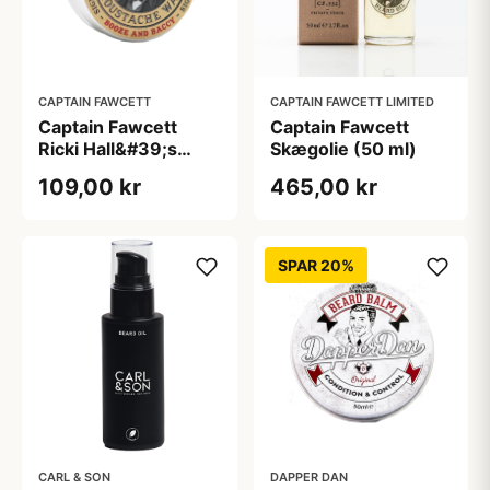
CAPTAIN FAWCETT
CAPTAIN FAWCETT LIMITED
Captain Fawcett
Captain Fawcett
Ricki Hall&#39;s
Skægolie (50 ml)
Booze & Baccy
109,00 kr
465,00 kr
Moustache Wax (15
ml)
SPAR 20%
CARL & SON
DAPPER DAN