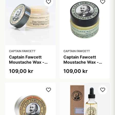
CAPTAIN FAWCETT
CAPTAIN FAWCETT
Captain Fawcett
Captain Fawcett
Moustache Wax -
Moustache Wax -
Skæg Voks
Skæg Voks (Ylang
109,00 kr
109,00 kr
(Sandalwood, 15 ml)
Ylang, 15 ml)