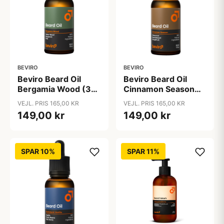
BEVIRO
BEVIRO
Beviro Beard Oil
Beviro Beard Oil
Bergamia Wood (30
Cinnamon Season
ml)
(30 ml)
VEJL. PRIS 165,00 KR
VEJL. PRIS 165,00 KR
149,00 kr
149,00 kr
SPAR 10%
SPAR 11%