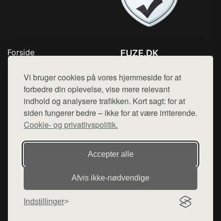
Forside
FUZE.DK
Produkter
Tlf. 78768672
Top Rabatter
Vi bruger cookies på vores hjemmeside for at
Mail:
hej@want.dk
Kontakt
forbedre din oplevelse, vise mere relevant
indhold og analysere trafikken. Kort sagt: for at
Cookie- og privatlivspolitik
siden fungerer bedre – ikke for at være irriterende.
Cookie- og privatlivspolitik.
Denne side er en del af want.dk, der udgiver en række
Accepter alle
hjemmesider med præsentation af forskellige produkter fra
diverse webshops. Der sælges ikke varer fra denne side - vi
Afvis ikke‑nødvendige
henviser til de shops, som sælger varen. Vi har heller ikke
varerne på lager.
Indstillinger
© 2026 fuze.dk. Alle rettigheder forbeholdes.