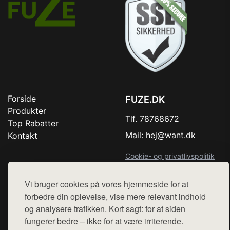
Forside
FUZE.DK
Produkter
Tlf. 78768672
Top Rabatter
Mail:
hej@want.dk
Kontakt
Cookie- og privatlivspolitik
Vi bruger cookies på vores hjemmeside for at
forbedre din oplevelse, vise mere relevant indhold
Denne side er en del af want.dk, der udgiver en række
og analysere trafikken. Kort sagt: for at siden
hjemmesider med præsentation af forskellige produkter fra
fungerer bedre – ikke for at være irriterende.
diverse webshops. Der sælges ikke varer fra denne side - vi