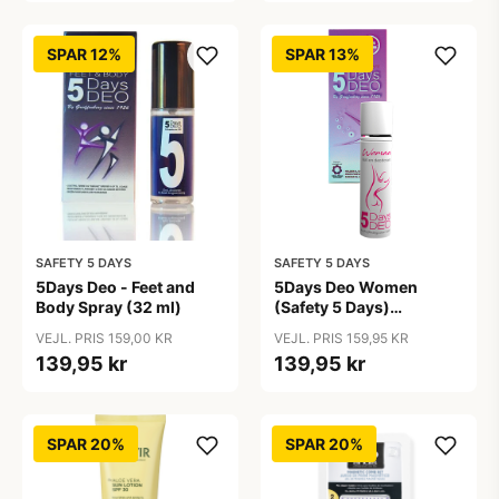
SPAR 12%
SPAR 13%
SAFETY 5 DAYS
SAFETY 5 DAYS
5Days Deo - Feet and
5Days Deo Women
Body Spray (32 ml)
(Safety 5 Days)
Antiperspirant
VEJL. PRIS 159,00 KR
VEJL. PRIS 159,95 KR
139,95 kr
139,95 kr
SPAR 20%
SPAR 20%