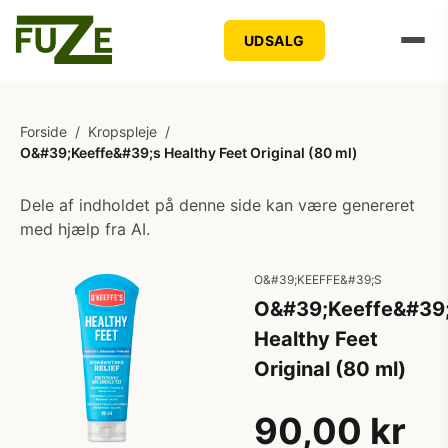
UDSALG
Forside
/
Kropspleje
/
O&#39;Keeffe&#39;s Healthy Feet Original (80 ml)
Dele af indholdet på denne side kan være genereret
med hjælp fra AI.
O&#39;KEEFFE&#39;S
O&#39;Keeffe&#39
Healthy Feet
Original (80 ml)
90,00 kr