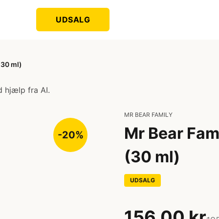
UDSALG
(30 ml)
 hjælp fra AI.
MR BEAR FAMILY
Mr Bear Fami
-20%
(30 ml)
UDSALG
156,00 kr