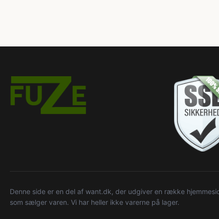
Denne side er en del af want.dk, der udgiver en række hjemmeside
som sælger varen. Vi har heller ikke varerne på lager.