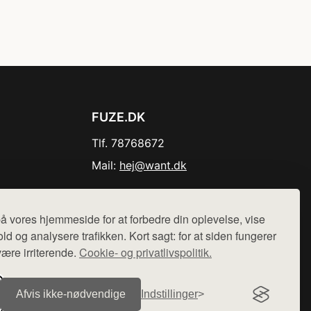
FUZE.DK
Tlf. 78768672
Mail:
hej@want.dk
Cookie- og privatlivspolitik
å vores hjemmeside for at forbedre din oplevelse, vise
ld og analysere trafikken. Kort sagt: for at siden fungerer
være irriterende.
Cookie- og privatlivspolitik.
r sælges ikke varer fra denne side - vi henviser til de shops,
Afvis ikke‑nødvendige
Indstillinger