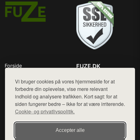
Forside
FUZE.DK
Produkter
Tlf. 78768672
Top Rabatter
Vi bruger cookies på vores hjemmeside for at
Mail:
hej@want.dk
Kontakt
forbedre din oplevelse, vise mere relevant
indhold og analysere trafikken. Kort sagt: for at
Cookie- og privatlivspolitik
siden fungerer bedre – ikke for at være irriterende.
Cookie- og privatlivspolitik.
Denne side er en del af want.dk, der udgiver en række
Accepter alle
hjemmesider med præsentation af forskellige produkter fra