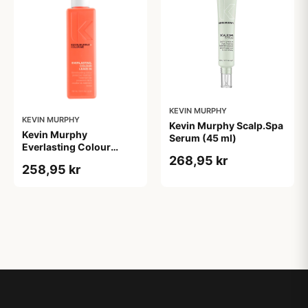
KEVIN MURPHY
KEVIN MURPHY
Kevin Murphy Scalp.Spa
Kevin Murphy
Serum (45 ml)
Everlasting Colour
268,95 kr
Leave-in Treatment (150
258,95 kr
ml)