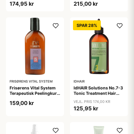
174,95 kr
215,00 kr
SPAR 28%
FRISØRENS VITAL SYSTEM
IDHAIR
Frisørens Vital System
IdHAIR Solutions No.7-3
Terapeutisk Peelingkur
Tonic Treatment Hair
No. 5. (215 ml)
Loss (200 ml)
VEJL. PRIS 174,00 KR
159,00 kr
125,95 kr