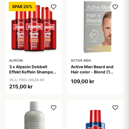
SPAR 20%
ALPECIN
ACTIVE MEN
3 x Alpecin Dobbelt
Active Men Beard and
Effekt Koffein Shampoo
Hair color - Blond (1
- Mod Hårtab (200 ml)
sæt)
VEJL. PRIS 269,85 KR
109,00 kr
215,00 kr