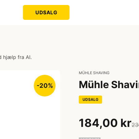
UDSALG
 hjælp fra AI.
MÜHLE SHAVING
Mühle Shavi
-20%
UDSALG
184,00 kr
23