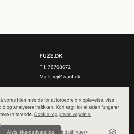
FUZE.DK
Tlf. 78768672
Mail:
hej@want.dk
Cookie- og privatlivspolitik
å vores hjemmeside for at forbedre din oplevelse, vise
ld og analysere trafikken. Kort sagt: for at siden fungerer
være irriterende.
Cookie- og privatlivspolitik.
r sælges ikke varer fra denne side - vi henviser til de shops,
Afvis ikke‑nødvendige
Indstillinger