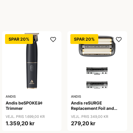
SPAR 20%
SPAR 20%
ANDIS
ANDIS
Andis beSPOKEâ¢
Andis reSURGE
Trimmer
Replacement Foil and
Cutters
VEJL. PRIS 1.699,00 KR
VEJL. PRIS 349,00 KR
1.359,20 kr
279,20 kr