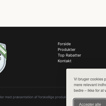
Forside
Produkter
Top Rabatter
Kontakt
Vi bruger cookies p
mere relevant indho
bedre – ikke for at 
r med præsentation af forskellige produkter fra diverse webshops. De
Accepter alle