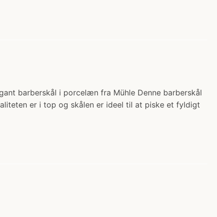
legant barberskål i porcelæn fra Mühle Denne barberskål
iteten er i top og skålen er ideel til at piske et fyldigt