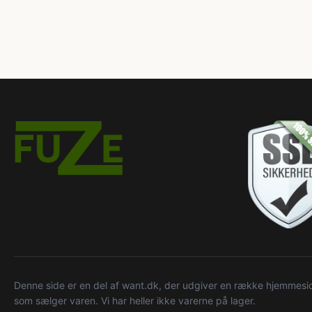
Denne side er en del af want.dk, der udgiver en række hjemmeside
som sælger varen. Vi har heller ikke varerne på lager.