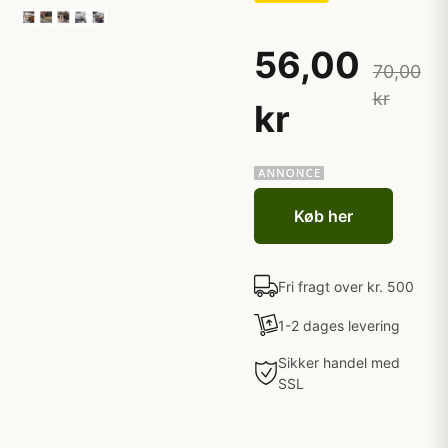
56,00
70,00
kr
kr
Køb her
Fri fragt over kr. 500
1-2 dages levering
Sikker handel med
SSL