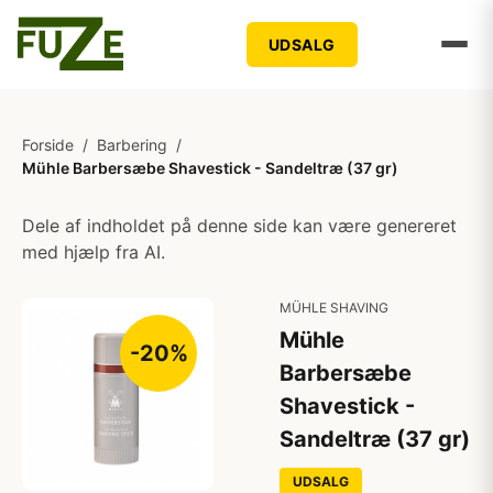
UDSALG
Forside
/
Barbering
/
Mühle Barbersæbe Shavestick - Sandeltræ (37 gr)
Dele af indholdet på denne side kan være genereret
med hjælp fra AI.
MÜHLE SHAVING
Mühle
-20%
Barbersæbe
Shavestick -
Sandeltræ (37 gr)
UDSALG