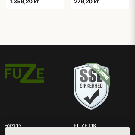
1.359,20 kr
279,20 kr
Forside
FUZE.DK
Produkter