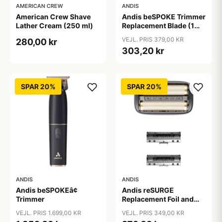
AMERICAN CREW
ANDIS
American Crew Shave
Andis beSPOKE Trimmer
Lather Cream (250 ml)
Replacement Blade (1
stk)
VEJL. PRIS 379,00 KR
280,00 kr
303,20 kr
SPAR 20%
SPAR 20%
ANDIS
ANDIS
Andis beSPOKEâ¢
Andis reSURGE
Trimmer
Replacement Foil and
Cutters
VEJL. PRIS 1.699,00 KR
VEJL. PRIS 349,00 KR