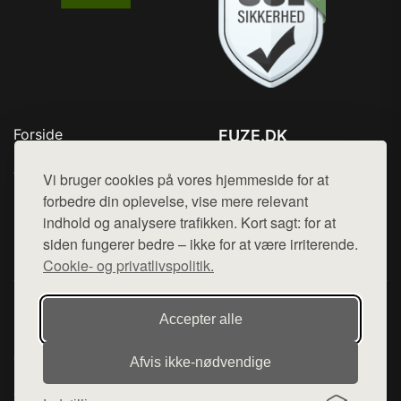
Forside
FUZE.DK
Produkter
Tlf. 78768672
Top Rabatter
Vi bruger cookies på vores hjemmeside for at
Mail:
hej@want.dk
Kontakt
forbedre din oplevelse, vise mere relevant
indhold og analysere trafikken. Kort sagt: for at
Cookie- og privatlivspolitik
siden fungerer bedre – ikke for at være irriterende.
Cookie- og privatlivspolitik.
Denne side er en del af want.dk, der udgiver en række
Accepter alle
hjemmesider med præsentation af forskellige produkter fra
diverse webshops. Der sælges ikke varer fra denne side - vi
Afvis ikke‑nødvendige
henviser til de shops, som sælger varen. Vi har heller ikke
varerne på lager.