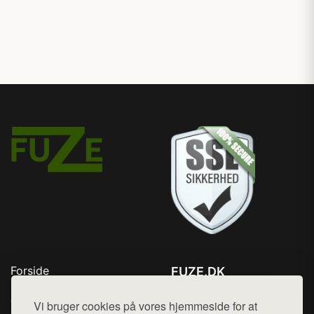
Forside
FUZE.DK
Produkter
Tlf. 78768672
Top Rabatter
Vi bruger cookies på vores hjemmeside for at