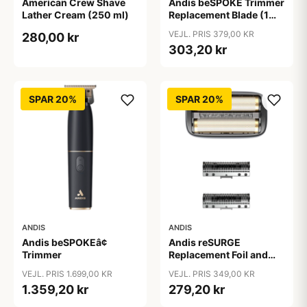
American Crew Shave
Andis beSPOKE Trimmer
Lather Cream (250 ml)
Replacement Blade (1
stk)
VEJL. PRIS 379,00 KR
280,00 kr
303,20 kr
SPAR 20%
SPAR 20%
ANDIS
ANDIS
Andis beSPOKEâ¢
Andis reSURGE
Trimmer
Replacement Foil and
Cutters
VEJL. PRIS 1.699,00 KR
VEJL. PRIS 349,00 KR
1.359,20 kr
279,20 kr