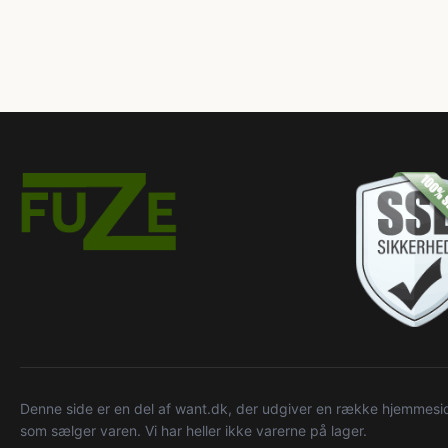
Denne side er en del af want.dk, der udgiver en række hjemmeside
som sælger varen. Vi har heller ikke varerne på lager.