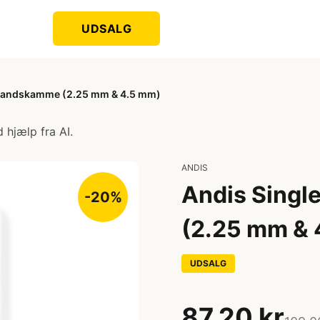
UDSALG
standskamme (2.25 mm & 4.5 mm)
 hjælp fra AI.
ANDIS
Andis Singl
-20%
(2.25 mm & 
UDSALG
87,20 kr