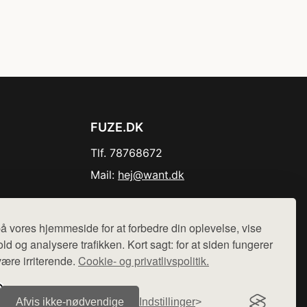
FUZE.DK
Tlf. 78768672
Mail:
hej@want.dk
Cookie- og privatlivspolitik
å vores hjemmeside for at forbedre din oplevelse, vise
ld og analysere trafikken. Kort sagt: for at siden fungerer
være irriterende.
Cookie- og privatlivspolitik.
r sælges ikke varer fra denne side - vi henviser til de shops,
Afvis ikke‑nødvendige
Indstillinger