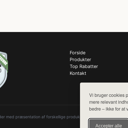
Forside
Produkter
Top Rabatter
Kontakt
Vi bruger cookies p
mere relevant indho
bedre – ikke for at 
r med præsentation af forskellige produkter fra diverse webshops. De
Accepter alle