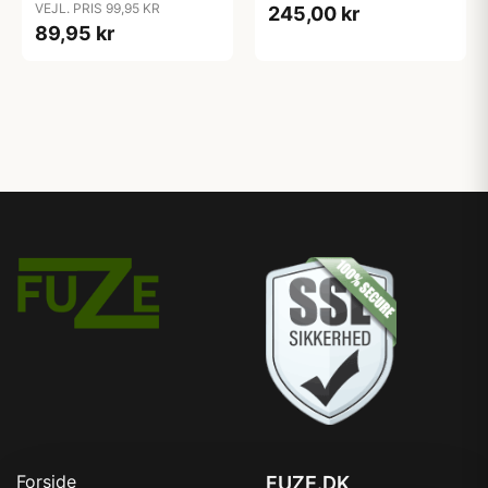
VEJL. PRIS 99,95 KR
245,00 kr
89,95 kr
Forside
FUZE.DK