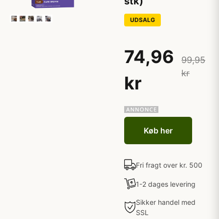
stk)
UDSALG
74,96
99,95
kr
kr
Køb her
Fri fragt over kr. 500
1-2 dages levering
Sikker handel med
SSL