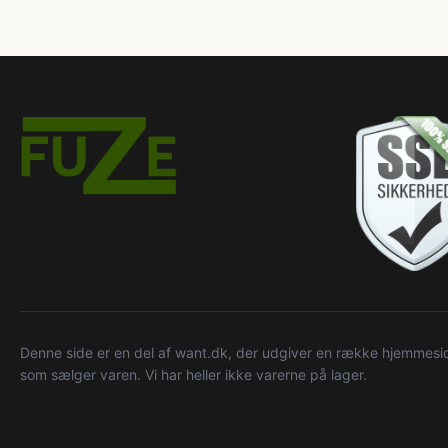
Denne side er en del af want.dk, der udgiver en række hjemmeside
som sælger varen. Vi har heller ikke varerne på lager.