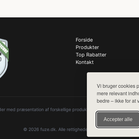
Forside
Produkter
Top Rabatter
Kontakt
Vi bruger cookies p
mere relevant indho
bedre – ikke for at 
r med præsentation af forskellige produkter fra diverse webshops. De
Accepter alle
© 2026 fuze.dk. Alle rettigheder forbeholdes.