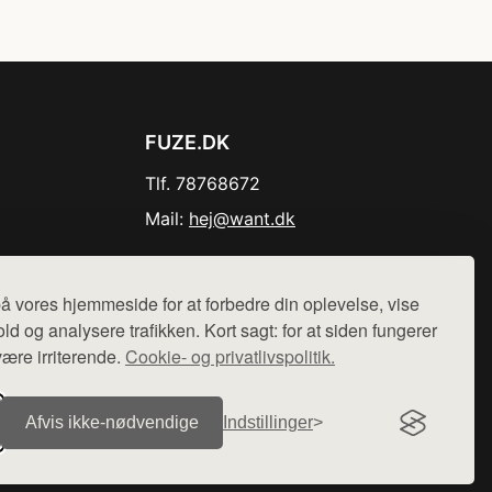
FUZE.DK
Tlf. 78768672
Mail:
hej@want.dk
Cookie- og privatlivspolitik
å vores hjemmeside for at forbedre din oplevelse, vise
ld og analysere trafikken. Kort sagt: for at siden fungerer
være irriterende.
Cookie- og privatlivspolitik.
r sælges ikke varer fra denne side - vi henviser til de shops,
Afvis ikke‑nødvendige
Indstillinger