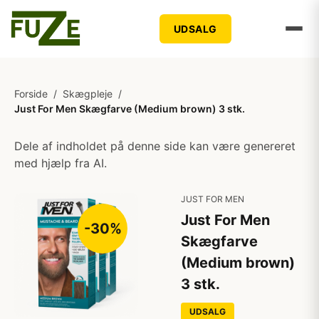
UDSALG
Forside
/
Skægpleje
/
Just For Men Skægfarve (Medium brown) 3 stk.
Dele af indholdet på denne side kan være genereret
med hjælp fra AI.
JUST FOR MEN
Just For Men
-30%
Skægfarve
(Medium brown)
3 stk.
UDSALG