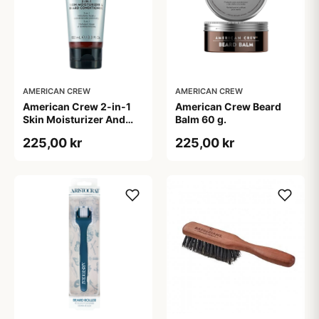
AMERICAN CREW
AMERICAN CREW
American Crew 2-in-1
American Crew Beard
Skin Moisturizer And
Balm 60 g.
Beard Conditioner (100
225,00 kr
225,00 kr
ml)