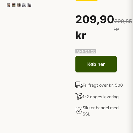
209,90
299,85
kr
kr
Køb her
Fri fragt over kr. 500
1-2 dages levering
Sikker handel med
SSL