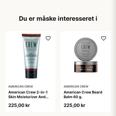
Du er måske interesseret i
AMERICAN CREW
AMERICAN CREW
American Crew 2-in-1
American Crew Beard
Skin Moisturizer And
Balm 60 g.
Beard Conditioner (100
225,00 kr
225,00 kr
ml)