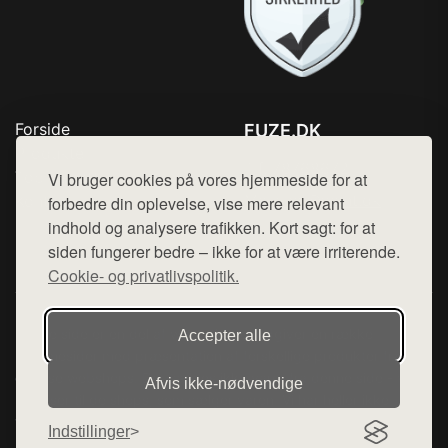
Forside
FUZE.DK
Produkter
Tlf. 78768672
Top Rabatter
Vi bruger cookies på vores hjemmeside for at
Mail:
hej@want.dk
Kontakt
forbedre din oplevelse, vise mere relevant
indhold og analysere trafikken. Kort sagt: for at
Cookie- og privatlivspolitik
siden fungerer bedre – ikke for at være irriterende.
Cookie- og privatlivspolitik.
Denne side er en del af want.dk, der udgiver en række
Accepter alle
hjemmesider med præsentation af forskellige produkter fra
diverse webshops. Der sælges ikke varer fra denne side - vi
Afvis ikke‑nødvendige
henviser til de shops, som sælger varen. Vi har heller ikke
varerne på lager.
Indstillinger