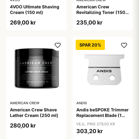
4VOO
AMERICAN CREW
4VOO Ultimate Shaving
American Crew
Cream (150 ml)
Revitalizing Toner (150
ml)
269,00 kr
235,00 kr
SPAR 20%
AMERICAN CREW
ANDIS
American Crew Shave
Andis beSPOKE Trimmer
Lather Cream (250 ml)
Replacement Blade (1
stk)
VEJL. PRIS 379,00 KR
280,00 kr
303,20 kr