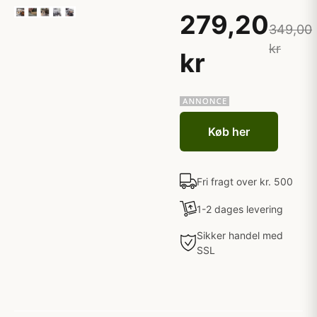
279,20
349,00
kr
kr
Køb her
Fri fragt over kr. 500
1-2 dages levering
Sikker handel med
SSL