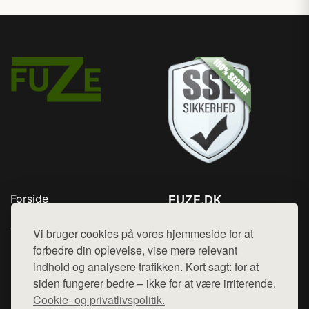
Forside
FUZE.DK
Produkter
Tlf. 78768672
Top Rabatter
Vi bruger cookies på vores hjemmeside for at
Mail:
hej@want.dk
Kontakt
forbedre din oplevelse, vise mere relevant
indhold og analysere trafikken. Kort sagt: for at
Cookie- og privatlivspolitik
siden fungerer bedre – ikke for at være irriterende.
Cookie- og privatlivspolitik.