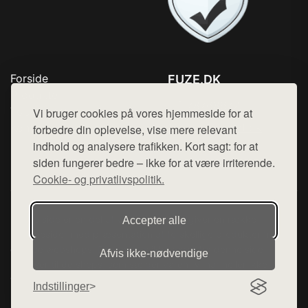
Forside
FUZE.DK
Produkter
Tlf. 78768672
Top Rabatter
Vi bruger cookies på vores hjemmeside for at
Mail:
hej@want.dk
Kontakt
forbedre din oplevelse, vise mere relevant
indhold og analysere trafikken. Kort sagt: for at
Cookie- og privatlivspolitik
siden fungerer bedre – ikke for at være irriterende.
Cookie- og privatlivspolitik.
Denne side er en del af want.dk, der udgiver en række
Accepter alle
hjemmesider med præsentation af forskellige produkter fra
diverse webshops. Der sælges ikke varer fra denne side - vi
Afvis ikke‑nødvendige
henviser til de shops, som sælger varen. Vi har heller ikke
varerne på lager.
Indstillinger