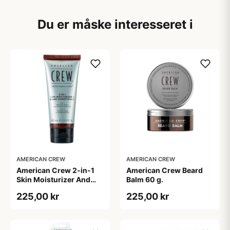
Du er måske interesseret i
AMERICAN CREW
AMERICAN CREW
American Crew 2-in-1
American Crew Beard
Skin Moisturizer And
Balm 60 g.
Beard Conditioner (100
225,00 kr
225,00 kr
ml)