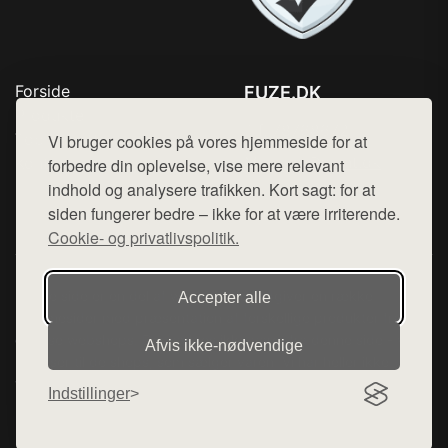
Forside
FUZE.DK
Produkter
Tlf. 78768672
Top Rabatter
Vi bruger cookies på vores hjemmeside for at
Mail:
hej@want.dk
Kontakt
forbedre din oplevelse, vise mere relevant
indhold og analysere trafikken. Kort sagt: for at
Cookie- og privatlivspolitik
siden fungerer bedre – ikke for at være irriterende.
Cookie- og privatlivspolitik.
Denne side er en del af want.dk, der udgiver en række
Accepter alle
hjemmesider med præsentation af forskellige produkter fra
diverse webshops. Der sælges ikke varer fra denne side - vi
Afvis ikke‑nødvendige
henviser til de shops, som sælger varen. Vi har heller ikke
varerne på lager.
Indstillinger
© 2026 fuze.dk. Alle rettigheder forbeholdes.