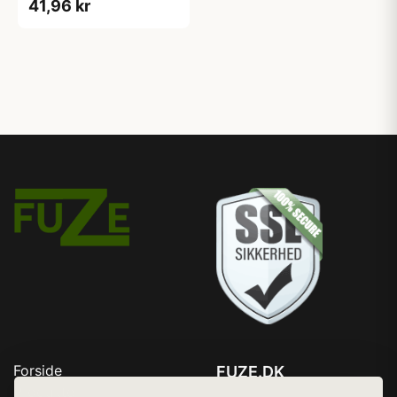
41,96 kr
Forside
FUZE.DK
Produkter