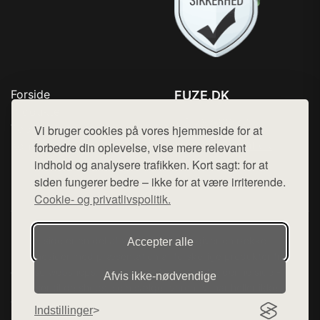
Forside
FUZE.DK
Produkter
Tlf. 78768672
Top Rabatter
Vi bruger cookies på vores hjemmeside for at
Mail:
hej@want.dk
Kontakt
forbedre din oplevelse, vise mere relevant
indhold og analysere trafikken. Kort sagt: for at
Cookie- og privatlivspolitik
siden fungerer bedre – ikke for at være irriterende.
Cookie- og privatlivspolitik.
Denne side er en del af want.dk, der udgiver en række
Accepter alle
hjemmesider med præsentation af forskellige produkter fra
diverse webshops. Der sælges ikke varer fra denne side - vi
Afvis ikke‑nødvendige
henviser til de shops, som sælger varen. Vi har heller ikke
varerne på lager.
Indstillinger