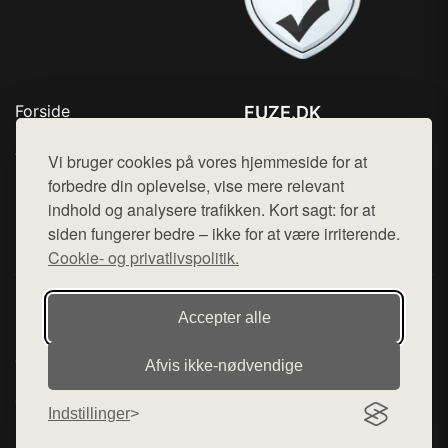
Forside
FUZE.DK
Produkter
Tlf. 78768672
Top Rabatter
Vi bruger cookies på vores hjemmeside for at
Mail:
hej@want.dk
Kontakt
forbedre din oplevelse, vise mere relevant
indhold og analysere trafikken. Kort sagt: for at
Cookie- og privatlivspolitik
siden fungerer bedre – ikke for at være irriterende.
Cookie- og privatlivspolitik.
Denne side er en del af want.dk, der udgiver en række
Accepter alle
hjemmesider med præsentation af forskellige produkter fra
diverse webshops. Der sælges ikke varer fra denne side - vi
Afvis ikke‑nødvendige
henviser til de shops, som sælger varen. Vi har heller ikke
varerne på lager.
Indstillinger
© 2026 fuze.dk. Alle rettigheder forbeholdes.