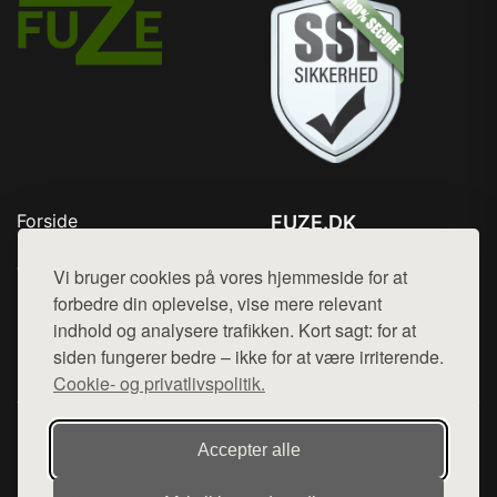
Forside
FUZE.DK
Produkter
Tlf. 78768672
Top Rabatter
Vi bruger cookies på vores hjemmeside for at
Mail:
hej@want.dk
Kontakt
forbedre din oplevelse, vise mere relevant
indhold og analysere trafikken. Kort sagt: for at
Cookie- og privatlivspolitik
siden fungerer bedre – ikke for at være irriterende.
Cookie- og privatlivspolitik.
Denne side er en del af want.dk, der udgiver en række
Accepter alle
hjemmesider med præsentation af forskellige produkter fra
diverse webshops. Der sælges ikke varer fra denne side - vi