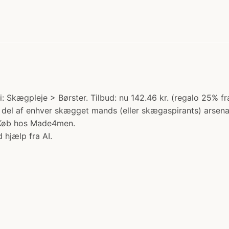
 Skægpleje > Børster. Tilbud: nu 142.46 kr. (regalo 25% fra 
del af enhver skægget mands (eller skægaspirants) arsena
e Køb hos Made4men.
 hjælp fra AI.