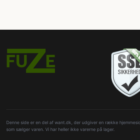
Denne side er en del af want.dk, der udgiver en række hjemmeside
som sælger varen. Vi har heller ikke varerne på lager.