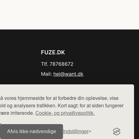
FUZE.DK
Tlf. 78768672
Mail:
hej@want.dk
Cookie- og privatlivspolitik
å vores hjemmeside for at forbedre din oplevelse, vise
ld og analysere trafikken. Kort sagt: for at siden fungerer
være irriterende.
Cookie- og privatlivspolitik.
r sælges ikke varer fra denne side - vi henviser til de shops,
Afvis ikke‑nødvendige
Indstillinger