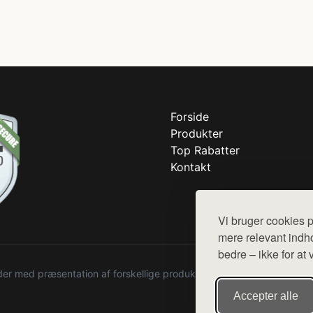
Forside
Produkter
Top Rabatter
Kontakt
Vi bruger cookies p
mere relevant indho
bedre – ikke for at 
r med præsentation af forskellige produkter fra diverse webshops. De
Accepter alle