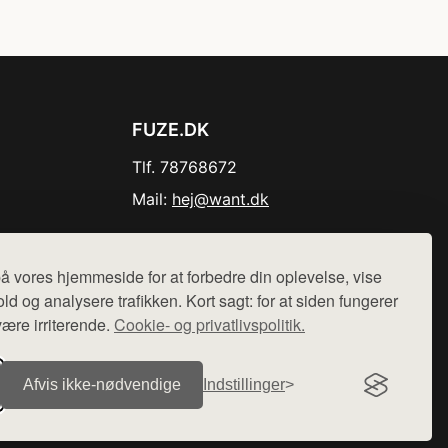
FUZE.DK
Tlf. 78768672
Mail:
hej@want.dk
Cookie- og privatlivspolitik
å vores hjemmeside for at forbedre din oplevelse, vise
ld og analysere trafikken. Kort sagt: for at siden fungerer
være irriterende.
Cookie- og privatlivspolitik.
r sælges ikke varer fra denne side - vi henviser til de shops,
Afvis ikke‑nødvendige
Indstillinger