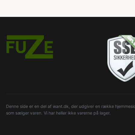
Denne side er en del af want.dk, der udgiver en række hjemmeside
som sælger varen. Vi har heller ikke varerne på lager.