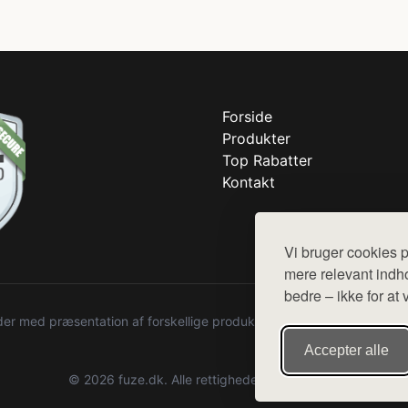
Forside
Produkter
Top Rabatter
Kontakt
Vi bruger cookies p
mere relevant indho
bedre – ikke for at 
r med præsentation af forskellige produkter fra diverse webshops. De
Accepter alle
© 2026 fuze.dk. Alle rettigheder forbeholdes.