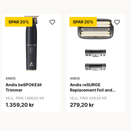
SPAR 20%
SPAR 20%
ANDIS
ANDIS
Andis beSPOKEâ¢
Andis reSURGE
Trimmer
Replacement Foil and
Cutters
VEJL. PRIS 1.699,00 KR
VEJL. PRIS 349,00 KR
1.359,20 kr
279,20 kr