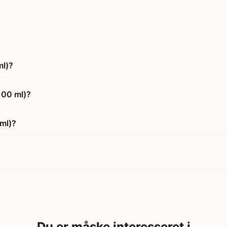
ml)?
100 ml)?
 ml)?
Du er måske interesseret i