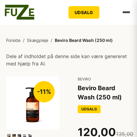
UDSALG
Forside
/
Skægpleje
/
Beviro Beard Wash (250 ml)
Dele af indholdet på denne side kan være genereret
med hjælp fra AI.
BEVIRO
Beviro Beard
-11%
Wash (250 ml)
UDSALG
120,00
135,00