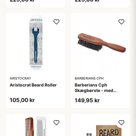
ml)
ARISTOCRAT
BARBERIANS CPH
Aristocrat Beard Roller
Barberians Cph
Skægbørste - med
håndtag
105,00 kr
149,95 kr