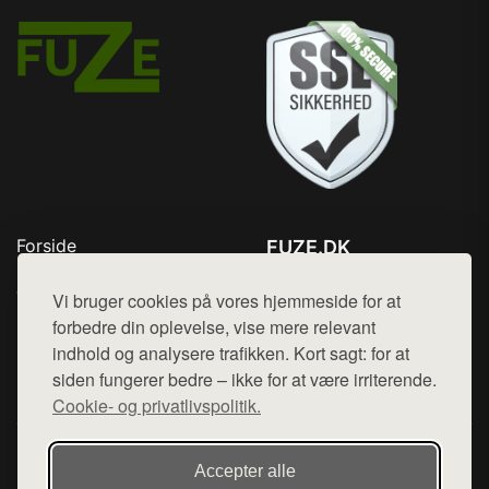
Forside
FUZE.DK
Produkter
Tlf. 78768672
Top Rabatter
Vi bruger cookies på vores hjemmeside for at
Mail:
hej@want.dk
Kontakt
forbedre din oplevelse, vise mere relevant
indhold og analysere trafikken. Kort sagt: for at
Cookie- og privatlivspolitik
siden fungerer bedre – ikke for at være irriterende.
Cookie- og privatlivspolitik.
Denne side er en del af want.dk, der udgiver en række
Accepter alle