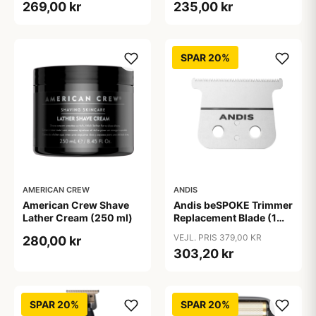
269,00 kr
235,00 kr
SPAR 20%
AMERICAN CREW
ANDIS
American Crew Shave
Andis beSPOKE Trimmer
Lather Cream (250 ml)
Replacement Blade (1
stk)
VEJL. PRIS 379,00 KR
280,00 kr
303,20 kr
SPAR 20%
SPAR 20%