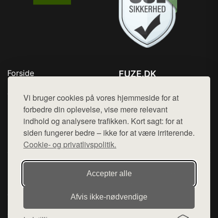
Forside
FUZE.DK
Produkter
Tlf. 78768672
Top Rabatter
Vi bruger cookies på vores hjemmeside for at
Mail:
hej@want.dk
Kontakt
forbedre din oplevelse, vise mere relevant
indhold og analysere trafikken. Kort sagt: for at
Cookie- og privatlivspolitik
siden fungerer bedre – ikke for at være irriterende.
Cookie- og privatlivspolitik.
Denne side er en del af want.dk, der udgiver en række
Accepter alle
hjemmesider med præsentation af forskellige produkter fra
diverse webshops. Der sælges ikke varer fra denne side - vi
Afvis ikke‑nødvendige
henviser til de shops, som sælger varen. Vi har heller ikke
varerne på lager.