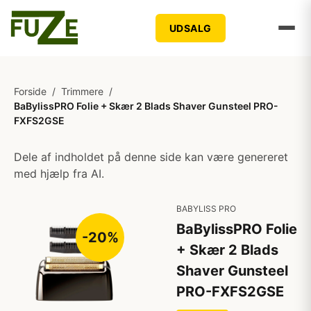
UDSALG
Forside
/
Trimmere
/
BaBylissPRO Folie + Skær 2 Blads Shaver Gunsteel PRO-
FXFS2GSE
Dele af indholdet på denne side kan være genereret
med hjælp fra AI.
BABYLISS PRO
BaBylissPRO Folie
-20%
+ Skær 2 Blads
Shaver Gunsteel
PRO-FXFS2GSE