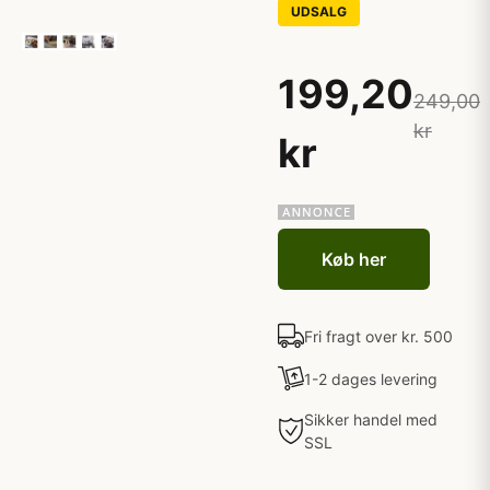
UDSALG
199,20
249,00
kr
kr
Køb her
Fri fragt over kr. 500
1-2 dages levering
Sikker handel med
SSL