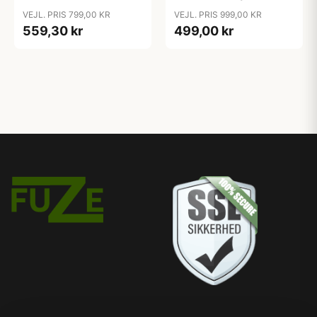
Ladestander)
VEJL. PRIS 799,00 KR
VEJL. PRIS 999,00 KR
559,30 kr
499,00 kr