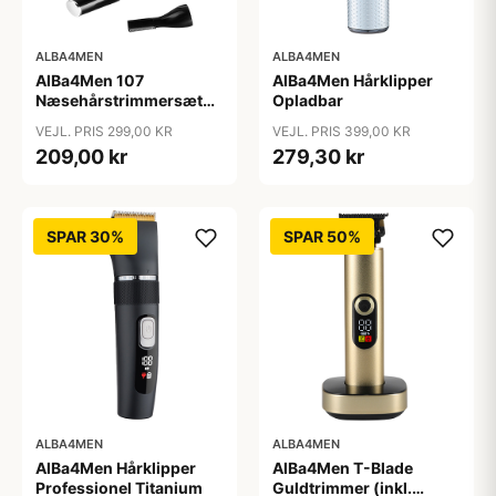
ALBA4MEN
ALBA4MEN
AlBa4Men 107
AlBa4Men Hårklipper
Næsehårstrimmersæt
Opladbar
Opladbar
VEJL. PRIS 299,00 KR
VEJL. PRIS 399,00 KR
209,00 kr
279,30 kr
SPAR 30%
SPAR 50%
ALBA4MEN
ALBA4MEN
AlBa4Men Hårklipper
AlBa4Men T-Blade
Professionel Titanium
Guldtrimmer (inkl.