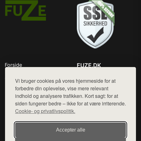
Forside
FUZE.DK
Produkter
Tlf. 78768672
Top Rabatter
Vi bruger cookies på vores hjemmeside for at
Mail:
hej@want.dk
Kontakt
forbedre din oplevelse, vise mere relevant
indhold og analysere trafikken. Kort sagt: for at
Cookie- og privatlivspolitik
siden fungerer bedre – ikke for at være irriterende.
Cookie- og privatlivspolitik.
Denne side er en del af want.dk, der udgiver en række
Accepter alle
hjemmesider med præsentation af forskellige produkter fra