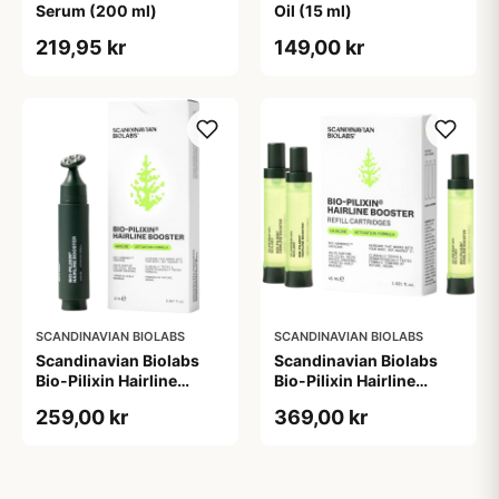
Serum (200 ml)
Oil (15 ml)
219,95 kr
149,00 kr
SCANDINAVIAN BIOLABS
SCANDINAVIAN BIOLABS
Scandinavian Biolabs
Scandinavian Biolabs
Bio-Pilixin Hairline
Bio-Pilixin Hairline
Booster (15 ml)
Booster Refill Cartridges
259,00 kr
369,00 kr
15 ml (3 stk)