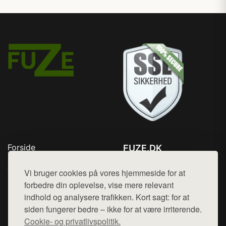
Forside
FUZE.DK
Produkter
Tlf. 78768672
Top Rabatter
Vi bruger cookies på vores hjemmeside for at
Mail:
hej@want.dk
Kontakt
forbedre din oplevelse, vise mere relevant
indhold og analysere trafikken. Kort sagt: for at
Cookie- og privatlivspolitik
siden fungerer bedre – ikke for at være irriterende.
Cookie- og privatlivspolitik.