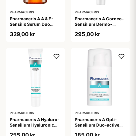
PHARMACERIS
PHARMACERIS
Pharmaceris A A & E-
Pharmaceris A Corneo-
Sensilix Serum Duo
Sensilium Dermo-
Concentrate (30 ml)
regenerating Soothing
329,00 kr
295,00 kr
Cream (75 ml)
PHARMACERIS
PHARMACERIS
Pharmaceris A Hyaluro-
Pharmaceris A Opti-
Sensilium Hyaluronic
Sensilium Duo-active
Acid Face Creme (40 ml)
Anti-wrinkle Eye Cream
255,00 kr
185,00 kr
(15 ml)