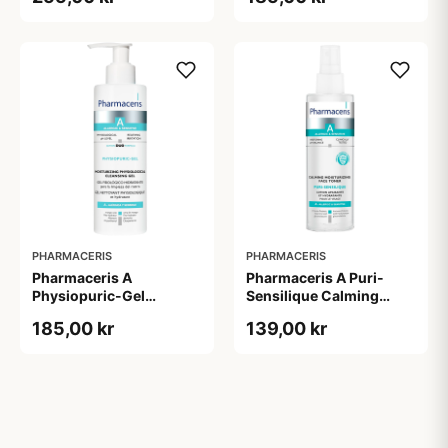
PHARMACERIS
PHARMACERIS
Pharmaceris A
Pharmaceris A Puri-
Physiopuric-Gel
Sensilique Calming
Moisturizing
Moisturizing Face Toner
185,00 kr
139,00 kr
Physiological Cleansing
(200 ml)
Gel (190 ml)