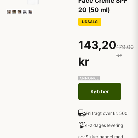
Face Creme SPF
20 (50 ml)
UDSALG
143,20
179,00
kr
kr
Køb her
Fri fragt over kr. 500
1-2 dages levering
Sikker handel med