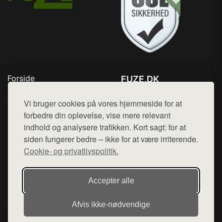
Forside
FUZE.DK
Produkter
Tlf. 78768672
Top Rabatter
Vi bruger cookies på vores hjemmeside for at
Mail:
hej@want.dk
Kontakt
forbedre din oplevelse, vise mere relevant
indhold og analysere trafikken. Kort sagt: for at
Cookie- og privatlivspolitik
siden fungerer bedre – ikke for at være irriterende.
Cookie- og privatlivspolitik.
Denne side er en del af want.dk, der udgiver en række
Accepter alle
hjemmesider med præsentation af forskellige produkter fra
diverse webshops. Der sælges ikke varer fra denne side - vi
Afvis ikke‑nødvendige
henviser til de shops, som sælger varen. Vi har heller ikke