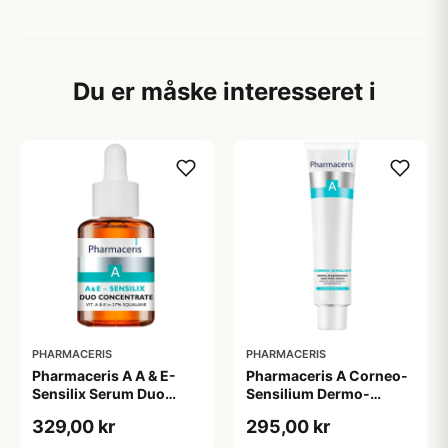
Du er måske interesseret i
PHARMACERIS
PHARMACERIS
Pharmaceris A A & E-
Pharmaceris A Corneo-
Sensilix Serum Duo
Sensilium Dermo-
Concentrate (30 ml)
regenerating Soothing
329,00 kr
295,00 kr
Cream (75 ml)