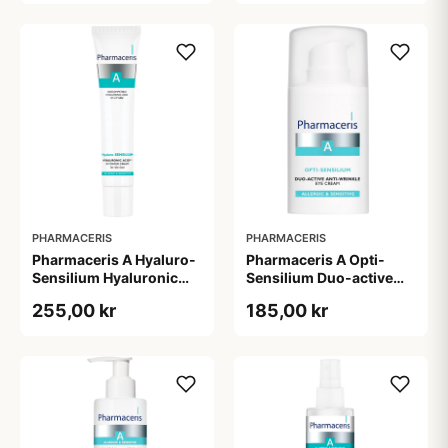
PHARMACERIS
PHARMACERIS
Pharmaceris A Hyaluro-
Pharmaceris A Opti-
Sensilium Hyaluronic
Sensilium Duo-active
Acid Face Creme (40 ml)
Anti-wrinkle Eye Cream
255,00 kr
185,00 kr
(15 ml)