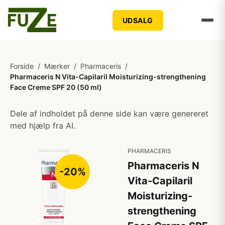
UDSALG
Forside
/
Mærker
/
Pharmaceris
/
Pharmaceris N Vita-Capilaril Moisturizing-strengthening
Face Creme SPF 20 (50 ml)
Dele af indholdet på denne side kan være genereret
med hjælp fra AI.
PHARMACERIS
Pharmaceris N
-20%
Vita-Capilaril
Moisturizing-
strengthening