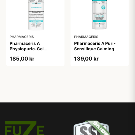
PHARMACERIS
PHARMACERIS
Pharmaceris A
Pharmaceris A Puri-
Physiopuric-Gel
Sensilique Calming
Moisturizing
Moisturizing Face Toner
185,00 kr
139,00 kr
Physiological Cleansing
(200 ml)
Gel (190 ml)