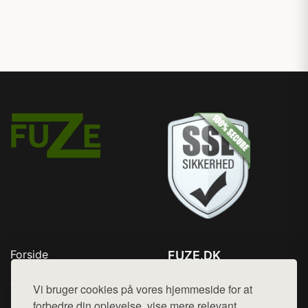
Forside
FUZE.DK
Produkter
Tlf. 78768672
Top Rabatter
Vi bruger cookies på vores hjemmeside for at
Mail:
hej@want.dk
Kontakt
forbedre din oplevelse, vise mere relevant