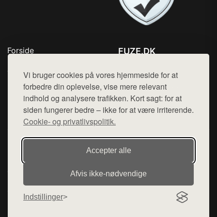
Forside
FUZE.DK
Produkter
Tlf. 78768672
Top Rabatter
Vi bruger cookies på vores hjemmeside for at
Mail:
hej@want.dk
Kontakt
forbedre din oplevelse, vise mere relevant
indhold og analysere trafikken. Kort sagt: for at
Cookie- og privatlivspolitik
siden fungerer bedre – ikke for at være irriterende.
Cookie- og privatlivspolitik.
Denne side er en del af want.dk, der udgiver en række
Accepter alle
hjemmesider med præsentation af forskellige produkter fra
diverse webshops. Der sælges ikke varer fra denne side - vi
Afvis ikke‑nødvendige
henviser til de shops, som sælger varen. Vi har heller ikke
varerne på lager.
Indstillinger
© 2026 fuze.dk. Alle rettigheder forbeholdes.