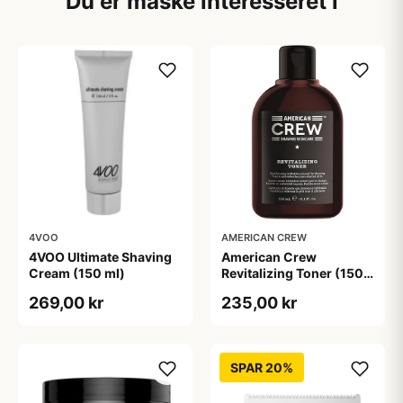
Du er måske interesseret i
4VOO
AMERICAN CREW
4VOO Ultimate Shaving
American Crew
Cream (150 ml)
Revitalizing Toner (150
ml)
269,00 kr
235,00 kr
SPAR 20%