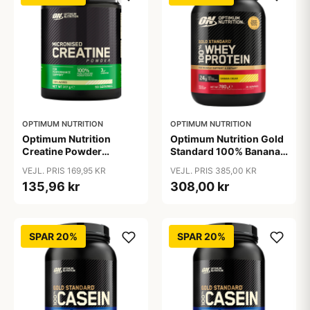
OPTIMUM NUTRITION
OPTIMUM NUTRITION
Optimum Nutrition
Optimum Nutrition Gold
Creatine Powder
Standard 100% Banana
Unflavored (317 g)
(780 g)
VEJL. PRIS 169,95 KR
VEJL. PRIS 385,00 KR
135,96 kr
308,00 kr
SPAR 20%
SPAR 20%