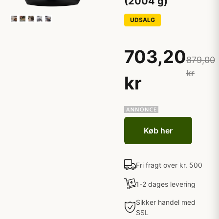
(2004 g)
UDSALG
703,20
879,00
kr
kr
Køb her
Fri fragt over kr. 500
1-2 dages levering
Sikker handel med
SSL