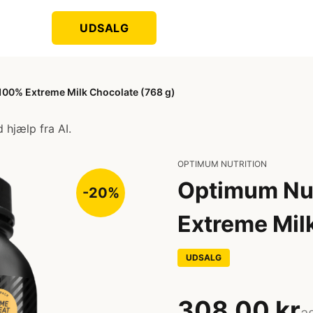
UDSALG
100% Extreme Milk Chocolate (768 g)
 hjælp fra AI.
OPTIMUM NUTRITION
Optimum Nut
-20%
Extreme Mil
UDSALG
308,00 kr