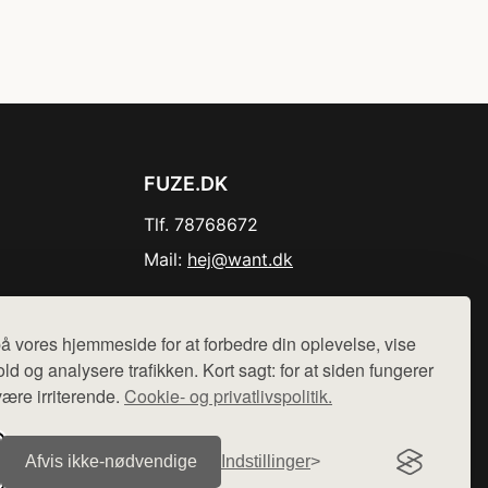
FUZE.DK
Tlf. 78768672
Mail:
hej@want.dk
Cookie- og privatlivspolitik
å vores hjemmeside for at forbedre din oplevelse, vise
ld og analysere trafikken. Kort sagt: for at siden fungerer
være irriterende.
Cookie- og privatlivspolitik.
r sælges ikke varer fra denne side - vi henviser til de shops,
Afvis ikke‑nødvendige
Indstillinger