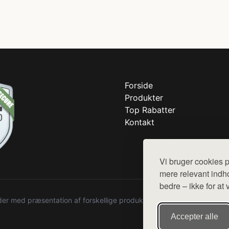
Forside
Produkter
Top Rabatter
Kontakt
Vi bruger cookies p
mere relevant indho
bedre – ikke for at 
r med præsentation af forskellige produkter fra diverse webshops. De
Accepter alle