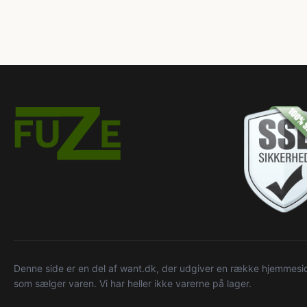
Denne side er en del af want.dk, der udgiver en række hjemmeside
som sælger varen. Vi har heller ikke varerne på lager.