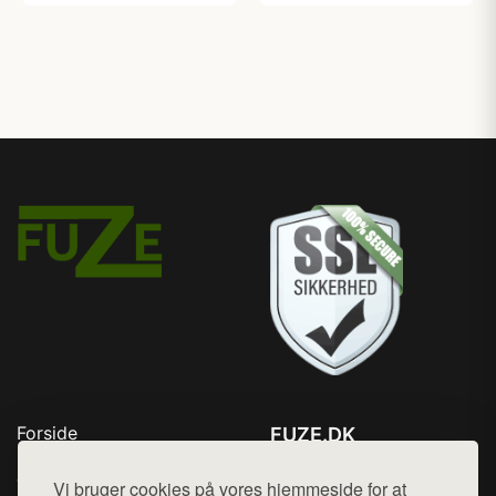
Forside
FUZE.DK
Produkter
Tlf. 78768672
Top Rabatter
Vi bruger cookies på vores hjemmeside for at