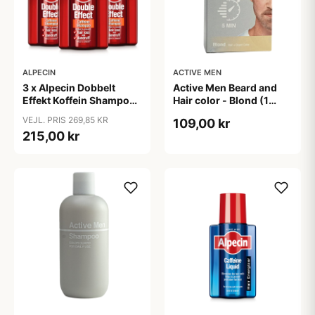
ALPECIN
ACTIVE MEN
3 x Alpecin Dobbelt
Active Men Beard and
Effekt Koffein Shampoo
Hair color - Blond (1
- Mod Hårtab (200 ml)
sæt)
VEJL. PRIS 269,85 KR
109,00 kr
215,00 kr