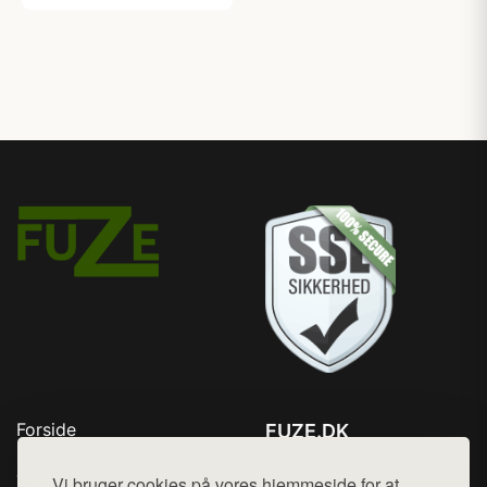
Forside
FUZE.DK
Produkter
Tlf. 78768672
Top Rabatter
Vi bruger cookies på vores hjemmeside for at