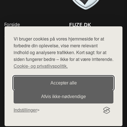
Forside
FUZE.DK
Produkter
Tlf. 78768672
Top Rabatter
Vi bruger cookies på vores hjemmeside for at
Mail:
hej@want.dk
Kontakt
forbedre din oplevelse, vise mere relevant
indhold og analysere trafikken. Kort sagt: for at
Cookie- og privatlivspolitik
siden fungerer bedre – ikke for at være irriterende.
Cookie- og privatlivspolitik.
Denne side er en del af want.dk, der udgiver en række
Accepter alle
hjemmesider med præsentation af forskellige produkter fra
diverse webshops. Der sælges ikke varer fra denne side - vi
Afvis ikke‑nødvendige
henviser til de shops, som sælger varen. Vi har heller ikke
varerne på lager.
Indstillinger
© 2026 fuze.dk. Alle rettigheder forbeholdes.