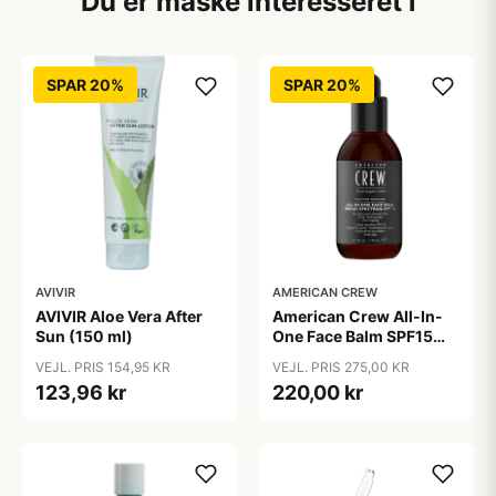
Du er måske interesseret i
SPAR 20%
SPAR 20%
AVIVIR
AMERICAN CREW
AVIVIR Aloe Vera After
American Crew All-In-
Sun (150 ml)
One Face Balm SPF15
170 ml.
VEJL. PRIS 154,95 KR
VEJL. PRIS 275,00 KR
123,96 kr
220,00 kr