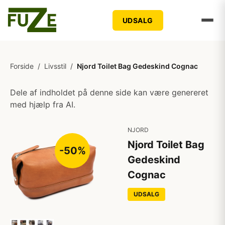
UDSALG
Forside
/
Livsstil
/
Njord Toilet Bag Gedeskind Cognac
Dele af indholdet på denne side kan være genereret
med hjælp fra AI.
NJORD
Njord Toilet Bag
-50%
Gedeskind
Cognac
UDSALG