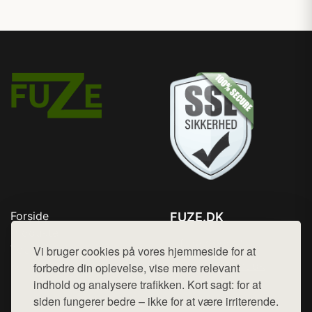
Forside
FUZE.DK
Produkter
Tlf. 78768672
Top Rabatter
Vi bruger cookies på vores hjemmeside for at
Mail:
hej@want.dk
Kontakt
forbedre din oplevelse, vise mere relevant
indhold og analysere trafikken. Kort sagt: for at
Cookie- og privatlivspolitik
siden fungerer bedre – ikke for at være irriterende.