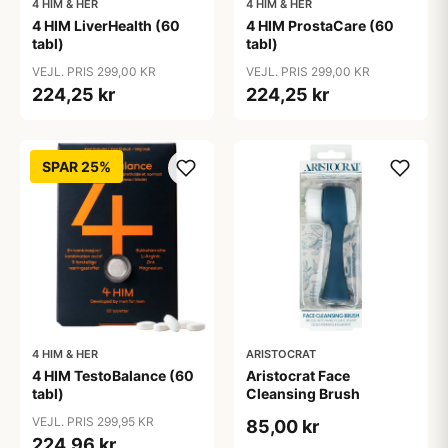
4 HIM & HER
4 HIM & HER
4 HIM LiverHealth (60
4 HIM ProstaCare (60
tabl)
tabl)
VEJL. PRIS 299,00 KR
VEJL. PRIS 299,00 KR
224,25 kr
224,25 kr
SPAR 25%
4 HIM & HER
ARISTOCRAT
4 HIM TestoBalance (60
Aristocrat Face
tabl)
Cleansing Brush
VEJL. PRIS 299,95 KR
85,00 kr
224,96 kr