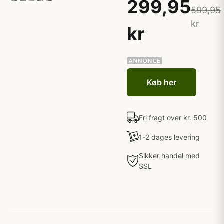
299,95
599,95
kr
kr
Køb her
Fri fragt over kr. 500
1-2 dages levering
Sikker handel med
SSL