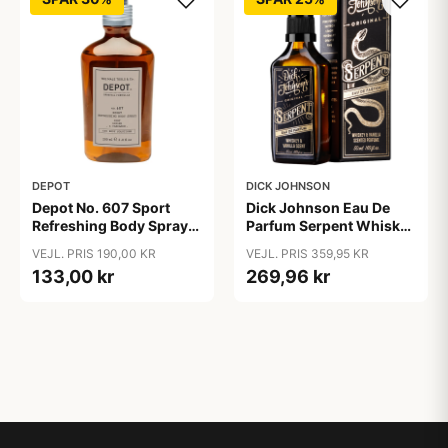
DEPOT
DICK JOHNSON
Depot No. 607 Sport
Dick Johnson Eau De
Refreshing Body Spray
Parfum Serpent Whiskey
(200 ml)
& Vanilla (50 ml)
VEJL. PRIS 190,00 KR
VEJL. PRIS 359,95 KR
133,00 kr
269,96 kr