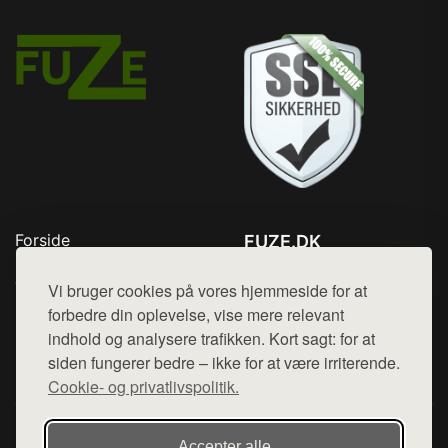
Forside
FUZE.DK
Produkter
Tlf. 78768672
Top Rabatter
Vi bruger cookies på vores hjemmeside for at
Mail:
hej@want.dk
Kontakt
forbedre din oplevelse, vise mere relevant
indhold og analysere trafikken. Kort sagt: for at
Cookie- og privatlivspolitik
siden fungerer bedre – ikke for at være irriterende.
Cookie- og privatlivspolitik.
Denne side er en del af want.dk, der udgiver en række
Accepter alle