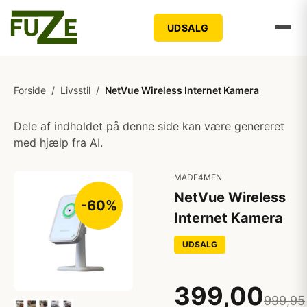
UDSALG
Forside
/
Livsstil
/
NetVue Wireless Internet Kamera
Dele af indholdet på denne side kan være genereret
med hjælp fra AI.
MADE4MEN
NetVue Wireless
-60%
Internet Kamera
UDSALG
399,00
999,95