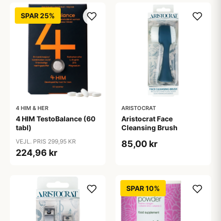
SPAR 25%
4 HIM & HER
ARISTOCRAT
4 HIM TestoBalance (60
Aristocrat Face
tabl)
Cleansing Brush
VEJL. PRIS 299,95 KR
85,00 kr
224,96 kr
SPAR 10%