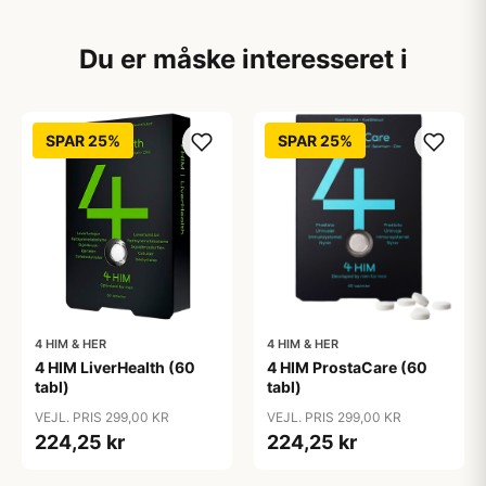
Du er måske interesseret i
SPAR 25%
SPAR 25%
4 HIM & HER
4 HIM & HER
4 HIM LiverHealth (60
4 HIM ProstaCare (60
tabl)
tabl)
VEJL. PRIS 299,00 KR
VEJL. PRIS 299,00 KR
224,25 kr
224,25 kr