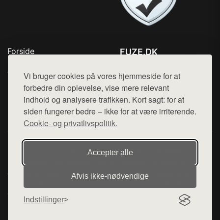
Forside
FUZE.DK
Produkter
Tlf. 78768672
Top Rabatter
Vi bruger cookies på vores hjemmeside for at
Mail:
hej@want.dk
Kontakt
forbedre din oplevelse, vise mere relevant
indhold og analysere trafikken. Kort sagt: for at
Cookie- og privatlivspolitik
siden fungerer bedre – ikke for at være irriterende.
Cookie- og privatlivspolitik.
Denne side er en del af want.dk, der udgiver en række
Accepter alle
hjemmesider med præsentation af forskellige produkter fra
diverse webshops. Der sælges ikke varer fra denne side - vi
Afvis ikke‑nødvendige
henviser til de shops, som sælger varen. Vi har heller ikke
varerne på lager.
Indstillinger
© 2026 fuze.dk. Alle rettigheder forbeholdes.