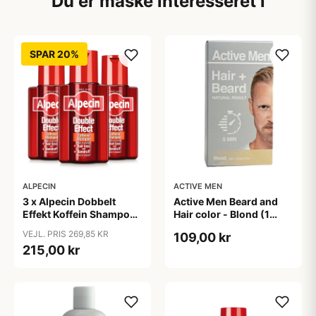
Du er måske interesseret i
SPAR 20%
ALPECIN
ACTIVE MEN
3 x Alpecin Dobbelt
Active Men Beard and
Effekt Koffein Shampoo
Hair color - Blond (1
- Mod Hårtab (200 ml)
sæt)
VEJL. PRIS 269,85 KR
109,00 kr
215,00 kr